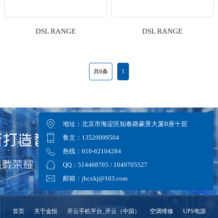
DSL RANGE
DSL RANGE
共6条
1
地址：北京市海淀区知春路豪景大厦B座十层
鲁文：13520099504
热线：010-62104284
QQ：514468705 / 1049705527
邮箱：jhcxkj@163.com
首页
关于金恒
开云手机平台_开云（中国）
空调维修
UPS电源