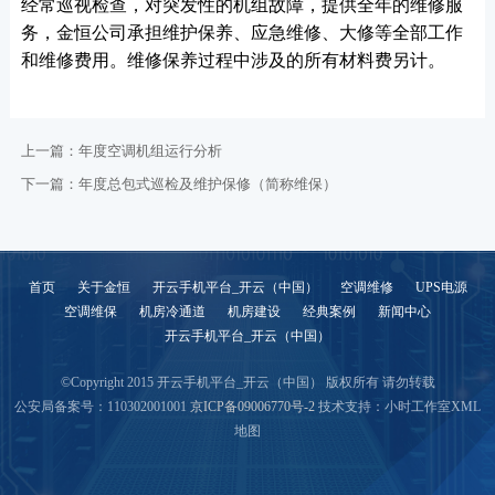
经常巡视检查，对突发性的机组故障，提供全年的维修服
务，金恒公司承担维护保养、应急维修、大修等全部工作
和维修费用。维修保养过程中涉及的所有材料费另计。
上一篇：
年度空调机组运行分析
下一篇：
年度总包式巡检及维护保修（简称维保）
首页
关于金恒
开云手机平台_开云（中国）
空调维修
UPS电源
空调维保
机房冷通道
机房建设
经典案例
新闻中心
开云手机平台_开云（中国）
©Copyright 2015 开云手机平台_开云（中国） 版权所有 请勿转载
公安局备案号：110302001001
京ICP备09006770号-2
技术支持：小时工作室
XML
地图