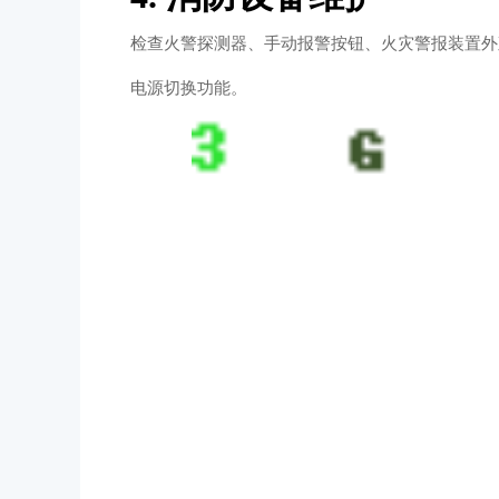
检查火警探测器、手动报警按钮、火灾警报装置外
电源切换功能。