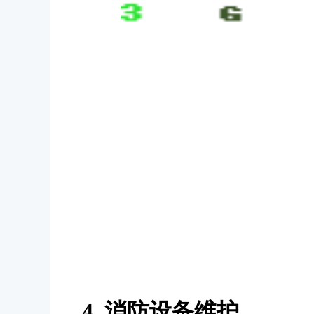
4. 消防设备维护