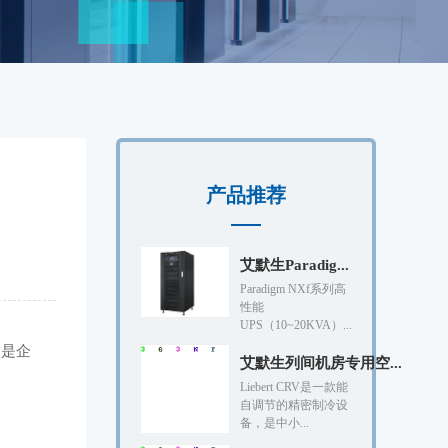
产品推荐
艾默生Paradig...
Paradigm NXf系列高
性能
UPS（10~20KVA）...
，是企
艾默生列间机房专用空...
Liebert CRV是一款能
自调节的精密制冷设
备，是中小...