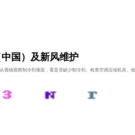
云（中国）及新风维护
从视镜观察制冷剂液面，看是否缺少制冷剂。检查空调压缩机高、