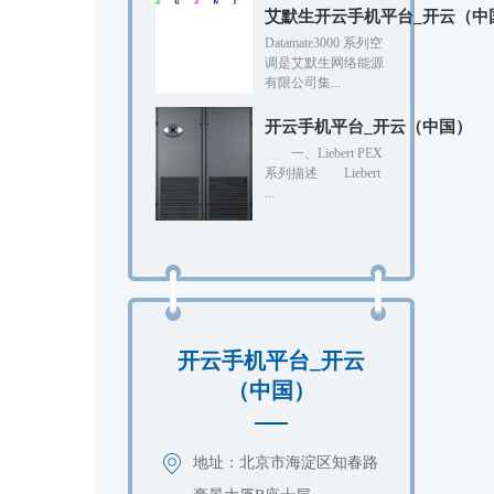
艾默生开云手机平台_开云（中国）D
Datamate3000 系列空
调是艾默生网络能源
有限公司集...
开云手机平台_开云（中国）
一、Liebert PEX
系列描述 Liebert
...
开云手机平台_开云
（中国）
地址：北京市海淀区知春路