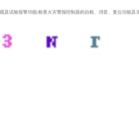
观及试验报警功能;检查火灾警报控制器的自检、消音、复位功能及