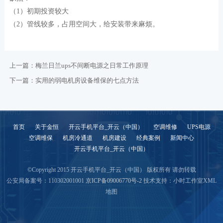
（1）初期投资较大
（2）管线较多，占用空间大，给安装带来麻烦。
上一篇：
梅兰日兰ups不间断电源之日常工作原理
下一篇：
实用的弱电机房设备维保的七点方法
首页
关于金恒
开云手机平台_开云（中国）
空调维修
UPS电源
空调维保
机房冷通道
机房建设
经典案例
新闻中心
开云手机平台_开云（中国）
©Copyright 2015 开云手机平台_开云（中国） 版权所有 请勿转载
公安局备案号：110302001001
京ICP备09006770号-2
技术支持：小时工作室
XML
地图