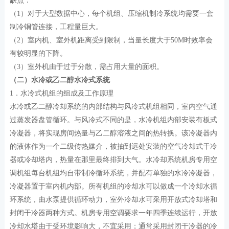
缺点：
（1）对于大型数据中心，每个机组、压缩机制冷系统均需要一套
制冷铜管连接，工程量巨大。
（2）室内机、室外机距离受到限制，当量长度大于50M时效率会
有较明显的下降。
（3）室外机由于过于分散，需占用大量的面积。
（二）水冷或乙二醇水冷式系统
1．水冷式机组的组成及工作原理
水冷或乙二醇冷却系统的内部结构与风冷式机组相同，室内空气通
过蒸发器盘管循环。与风冷式不同的是，水冷机组内部安装有板式
冷凝器，将实现房间热量与乙二醇溶液之间的热转换。该冷凝器内
的液体作为一个二级传热媒介，被抽到远处安装的空气冷却式干冷
器或冷却塔内，热量在那里最终排到大气。水冷却系统机房专用空
调机组每台机组均自带制冷循环系统，并配有单独的水冷冷凝器，
冷凝器置于室内机内部。所有机组的冷却水可以做成一个冷却水循
环系统，由水泵提供循环动力，室外冷却水可采用开放式冷却塔和
封闭干冷器两种方式。机房专用空调要求一年四季连续运行，开放
冷却水塔由于受环境影响大，不宜采用；通常采用封闭干冷器的冷